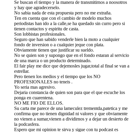
Se buscan el tiempo y la manera de transmitirnos a noosotros
y hay que agradecerselo.
No sabia nada de esta propuesta pero no me extraña.
Ten en cuenta que con el cambio de modelo muchos
periodistas han ido a la calle,se ha quedado sin curro pero si
tienen contactos y espiritu de casta.
Son lobbistas profesionales.
Seguro que han sabido venderle bien la moto a cualquier
fondo de inversion o a cualquier jeque con plata.
Obviamente tienen que justificar su sueldo.
No se quien son y supongo que en el fondo estaran al servicio
de una marca o un producto determinado.
El fair play me dice que dejemosles jugar,total al final se van a
estrellar.
Pero tienen los medios y el tiempo que los NO
PROFESIONALES no teneis .
Yo seria mas agresivo.
Dejaria constancia de quien son para que el que escuche los
ponga en cuarentena.
NO ME FIO DE ELLOS.
Su carta me parece de una lameculez trementda,patetica y me
confirma que no tienen dignidad ni valores y que obviamente
no vienen a sumar,vienen a dividirnos y a dejar un desierto de
la podcasfera.
Espero que mi opinion te sirva y sigue con tu podcast es