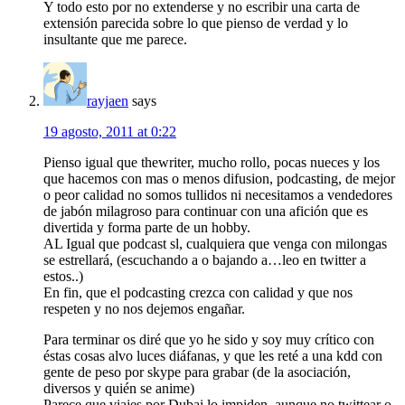
Y todo esto por no extenderse y no escribir una carta de
extensión parecida sobre lo que pienso de verdad y lo
insultante que me parece.
rayjaen
says
19 agosto, 2011 at 0:22
Pienso igual que thewriter, mucho rollo, pocas nueces y los
que hacemos con mas o menos difusion, podcasting, de mejor
o peor calidad no somos tullidos ni necesitamos a vendedores
de jabón milagroso para continuar con una afición que es
divertida y forma parte de un hobby.
AL Igual que podcast sl, cualquiera que venga con milongas
se estrellará, (escuchando a o bajando a…leo en twitter a
estos..)
En fin, que el podcasting crezca con calidad y que nos
respeten y no nos dejemos engañar.
Para terminar os diré que yo he sido y soy muy crítico con
éstas cosas alvo luces diáfanas, y que les reté a una kdd con
gente de peso por skype para grabar (de la asociación,
diversos y quién se anime)
Parece que viajes por Dubai lo impiden, aunque no twittear o