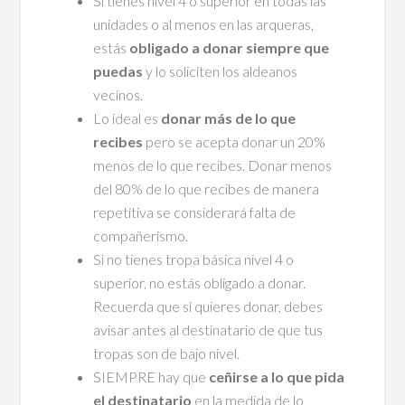
Si tienes nivel 4 o superior en todas las
unidades o al menos en las arqueras,
estás
obligado a donar siempre que
puedas
y lo soliciten los aldeanos
vecinos.
Lo ideal es
donar más de lo que
recibes
pero se acepta donar un 20%
menos de lo que recibes. Donar menos
del 80% de lo que recibes de manera
repetitiva se considerará falta de
compañerismo.
Si no tienes tropa básica nivel 4 o
superior, no estás obligado a donar.
Recuerda que si quieres donar, debes
avisar antes al destinatario de que tus
tropas son de bajo nivel.
SIEMPRE hay que
ceñirse a lo que pida
el destinatario
en la medida de lo