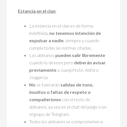
Estancia en el clan
:
La estancia en el clan es de forma
indefinida,
no tenemos intención de
expulsar a nadie
, siempre y cuando
cumpla todas las normas citadas.
Los aldeanos
pueden salir libremente
cuando lo deseen pero
deberán avisar
previamente
a JuanjoNote, Adriá o
Joagarcia.
No
se tolerarán
salidas de tono,
insultos o faltas de respeto o
compañerismo
con el resto de
aldeanos, ya sea en el chat del juego o en
el grupo de Telegram.
Todos los aldeanos se comprometen a