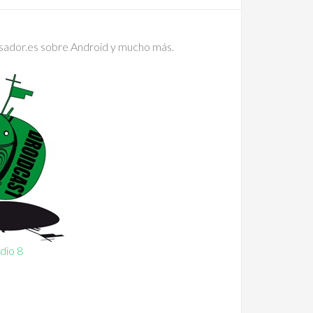
nsador.es sobre Android y mucho más.
odio 8