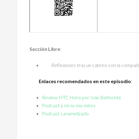
Sección Libre
:
Reflexiones tras un cabreo con la compañía
Enlaces recomendados en este episodio
:
Review HTC Hero por Iván Belmonte
Podcast a mi no me mires
Podcast caramelizado