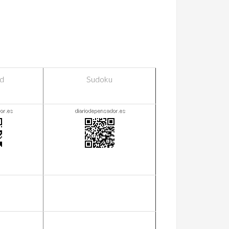
id
Sudoku