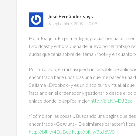
José Hernández
says
8 septiembre, 2009 at 0:09
Hola Joaquín. En primer lugar, gracias por hacer men
Droidcast y enhorabuena de nuevo por el trabajo rea
dudas que tenía sobre del tema «root» y en cuanto ten
Por otro lado, en mi búsqueda incansable de aplicac
encontrado hace unos días una que me parece una de
Se llama «Dropbox» y es un disco duro virtual, al que
instalarlo en el ordenador y gestionarlo desde el pc pa
enlace donde lo explica mejor
http://bit.ly/4DJBce
Y cómo son las cosas… Buscando una página que des
encontrado «GoAruna». De similares características 
http://bit.ly/4DJBce
http://bit.ly/3oJ6WS