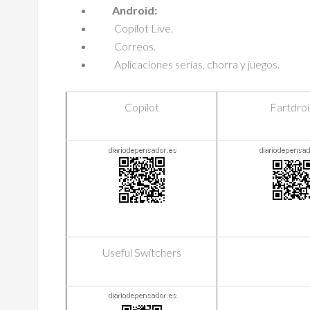
Android:
Copilot Live.
Correos.
Aplicaciones serías, chorra y juegos.
Copilot
Fartdro
Useful Switchers