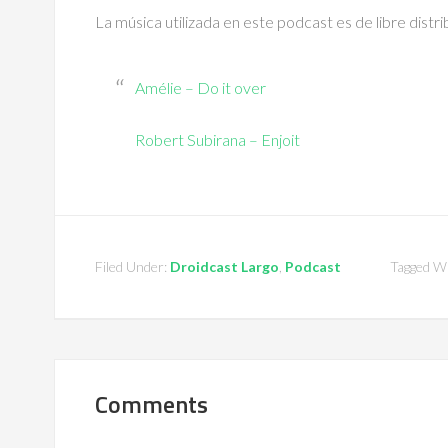
La música utilizada en este podcast es de libre distr
Amélie – Do it over
Robert Subirana – Enjoit
Filed Under:
Droidcast Largo
,
Podcast
Tagged W
Comments