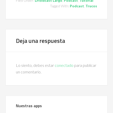
Filed Under:
Droidcast Largo
,
Podcast
,
Tutorial
Tagged With:
Podcast
,
Trucos
Deja una respuesta
Lo siento, debes estar
conectado
para publicar
un comentario.
Nuestras apps