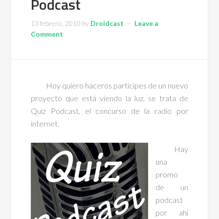
Podcast
13 febrero, 2010
by
Droidcast
Leave a
Comment
Hoy quiero haceros partícipes de un nuevo
proyecto que está viendo la luz, se trata de
Quiz Podcast, el concurso de la radio por
internet.
Hay
una
promo
de un
podcast
por ahí