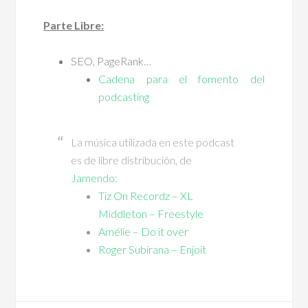
Parte Libre:
SEO, PageRank…
Cadena para el fomento del
podcasting
La música utilizada en este podcast
es de libre distribución, de
Jamendo
:
Tiz On Recordz – XL
Middleton – Freestyle
Amélie – Do it over
Roger Subirana – Enjoit