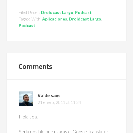
Filed Under:
Droidcast Largo
,
Podcast
Tagged With:
Aplicaciones
,
Droidcast Largo
,
Podcast
Comments
Valde
says
21 enero, 2011 at 11:34
Hola Joa.
Sería posible que usaras el Google Translator