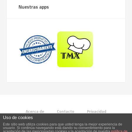
Nuestras apps
Acerca de
Contacto
Privacidad
Uso de cookies
Este sitio web utiliza cookies para que usted tenga la mejor experiencia de
COPYRIGHT © 2026 ·
ENTERPRISE PRO THEME
ON
GENESIS
usuario. Si continúa navegando está dando su consentimiento para la
FRAMEWORK
·
WORDPRESS
·
LOG IN
aceptación de las mencionadas cookies y la aceptación de nuestra
política de