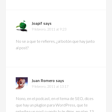
Joapif
says
9 febrero, 2011 at 9:23
No se a que te refieres, ¿al botón que hay junto
al post?
Juan Romero
says
9 febrero, 2011 at 13:17
Nono, en el podcast, en el tema de SEO, dices
que hay un plugion para WordPress, que te
retwitea un post cuando tu le digas, en plan, 13