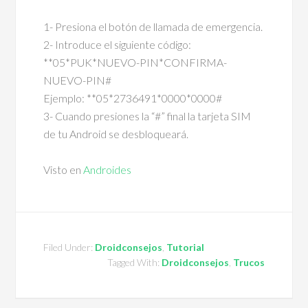
1- Presiona el botón de llamada de emergencia.
2- Introduce el siguiente código:
**05*PUK*NUEVO-PIN*CONFIRMA-
NUEVO-PIN#
Ejemplo: **05*2736491*0000*0000#
3- Cuando presiones la “#” final la tarjeta SIM
de tu Android se desbloqueará.
Visto en
Androides
Filed Under:
Droidconsejos
,
Tutorial
Tagged With:
Droidconsejos
,
Trucos