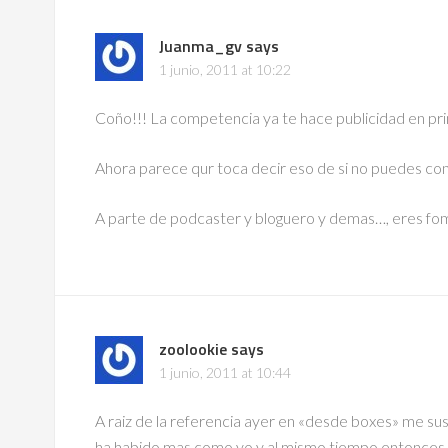
Juanma_gv
says
1 junio, 2011 at 10:22
Coño!!! La competencia ya te hace publicidad en pri
Ahora parece qur toca decir eso de si no puedes con 
A parte de podcaster y bloguero y demas…, eres f
zoolookie
says
1 junio, 2011 at 10:44
A raiz de la referencia ayer en «desde boxes» me susc
ha habido mas como yo y al mismo tiempo entonces ya t