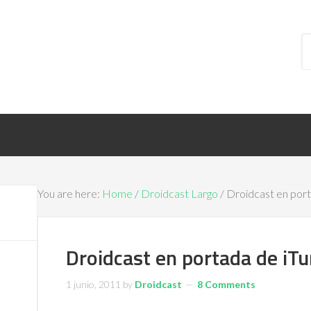
You are here:
Home
/
Droidcast Largo
/ Droidcast en por
Droidcast en portada de iT
1 junio, 2011
by
Droidcast
8 Comments