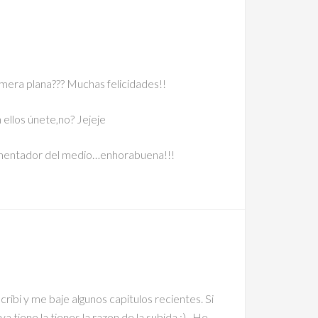
mera plana??? Muchas felicidades!!
ellos únete,no? Jejeje
omentador del medio…enhorabuena!!!
ribi y me baje algunos capitulos recientes. Si
iene la tienes la razon de la subida :) . He