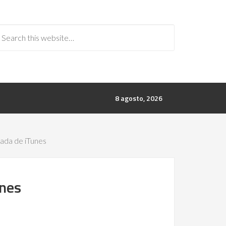
8 agosto, 2026
tada de iTunes
unes