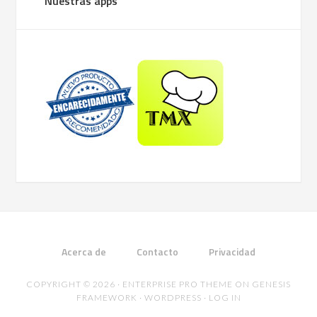
Nuestras apps
Acerca de
Contacto
Privacidad
COPYRIGHT © 2026 ·
ENTERPRISE PRO THEME
ON
GENESIS
FRAMEWORK
·
WORDPRESS
·
LOG IN