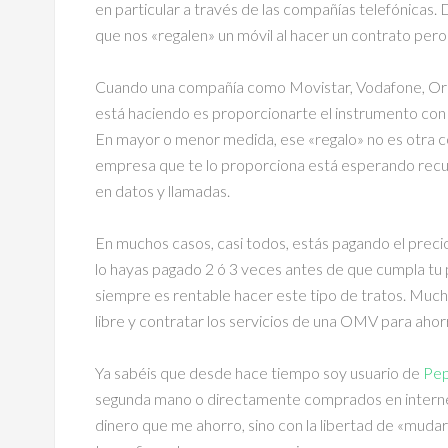
en particular a través de las compañías telefónic
que nos «regalen» un móvil al hacer un contrato pero
Cuando una compañía como Movistar, Vodafone, Oran
está haciendo es proporcionarte el instrumento con e
En mayor o menor medida, ese «regalo» no es otra co
empresa que te lo proporciona está esperando recup
en datos y llamadas.
En muchos casos, casi todos, estás pagando el preci
lo hayas pagado 2 ó 3 veces antes de que cumpla tu 
siempre es rentable hacer este tipo de tratos. Much
libre y contratar los servicios de una OMV para aho
Ya sabéis que desde hace tiempo soy usuario de
Pe
segunda mano o directamente comprados en internet
dinero que me ahorro, sino con la libertad de «mud