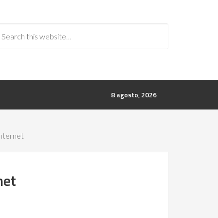
8 agosto, 2026
nternet
net