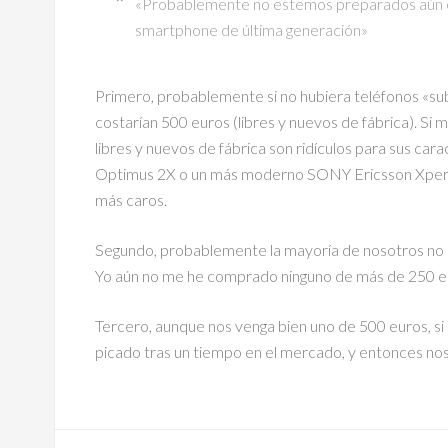
«Probablemente no estemos preparados aún e
smartphone de última generación»
Primero, probablemente si no hubiera teléfonos «sub
costarían 500 euros (libres y nuevos de fábrica). Si 
libres y nuevos de fábrica son ridículos para sus car
Optimus 2X o un más moderno SONY Ericsson Xperia
más caros.
Segundo, probablemente la mayoría de nosotros no 
Yo aún no me he comprado ninguno de más de 250 eu
Tercero, aunque nos venga bien uno de 500 euros, s
picado tras un tiempo en el mercado, y entonces nos