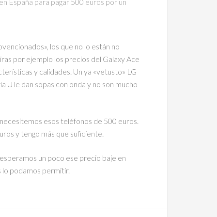
n España para pagar 500 euros por un
vencionados», los que no lo están no
miras por ejemplo los precios del Galaxy Ace
acterísticas y calidades. Un ya «vetusto» LG
 U le dan sopas con onda y no son mucho
necesitemos esos teléfonos de 500 euros.
ros y tengo más que suficiente.
i esperamos un poco ese precio baje en
 lo podamos permitir.