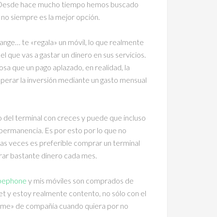
as. Desde hace mucho tiempo hemos buscado
 no siempre es la mejor opción.
ge… te «regala» un móvil, lo que realmente
l que vas a gastar un dinero en sus servicios.
sa que un pago aplazado, en realidad, la
erar la inversión mediante un gasto mensual
o del terminal con creces y puede que incluso
permanencia. Es por esto por lo que no
as veces es preferible comprar un terminal
rrar bastante dinero cada mes.
pephone
y mis móviles son comprados de
 y estoy realmente contento, no sólo con el
arme» de compañía cuando quiera por no