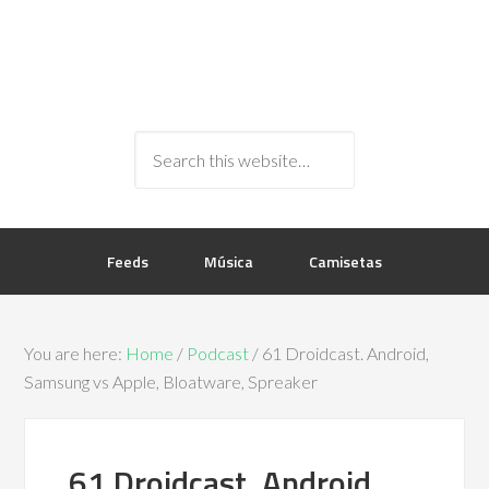
Feeds
Música
Camisetas
You are here:
Home
/
Podcast
/ 61 Droidcast. Android,
Samsung vs Apple, Bloatware, Spreaker
61 Droidcast. Android,