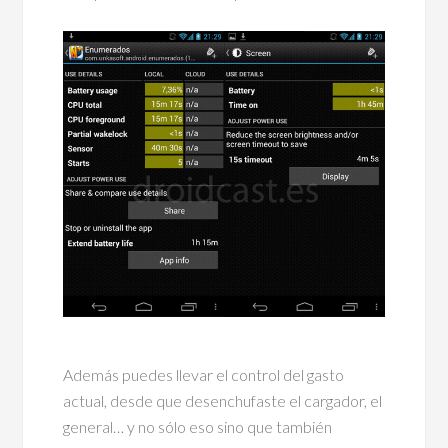
Además puedes llevar el control del gasto
actual, desde que desenchufaste el cargador, el
general… y no sólo eso sino que también