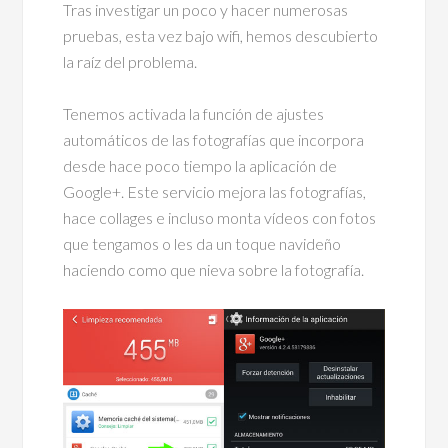
Tras investigar un poco y hacer numerosas
pruebas, esta vez bajo wifi, hemos descubierto
la raíz del problema.
Tenemos activada la función de ajustes
automáticos de las fotografías que incorpora
desde hace poco tiempo la aplicación de
Google+. Este servicio mejora las fotografías,
hace collages e incluso monta vídeos con fotos
que tengamos o les da un toque navideño
haciendo como que nieva sobre la fotografía.