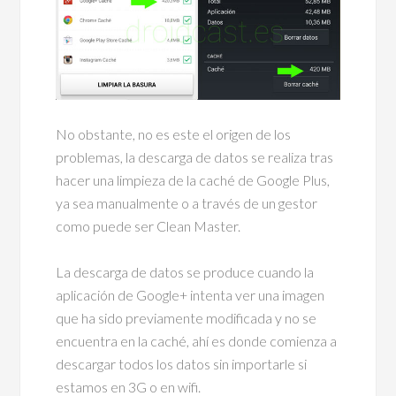
No obstante, no es este el origen de los
problemas, la descarga de datos se realiza tras
hacer una limpieza de la caché de Google Plus,
ya sea manualmente o a través de un gestor
como puede ser Clean Master.
La descarga de datos se produce cuando la
aplicación de Google+ intenta ver una imagen
que ha sido previamente modificada y no se
encuentra en la caché, ahí es donde comienza a
descargar todos los datos sin importarle si
estamos en 3G o en wifi.