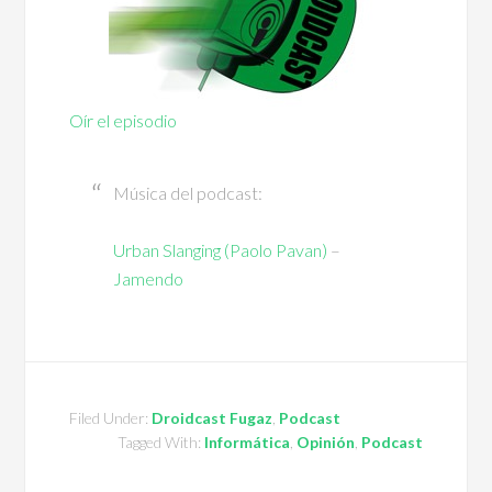
Oír el episodio
Música del podcast:
Urban Slanging (Paolo Pavan)
–
Jamendo
Filed Under:
Droidcast Fugaz
,
Podcast
Tagged With:
Informática
,
Opinión
,
Podcast