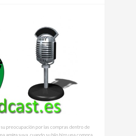
r su preocupación por las compras dentro de
una amiga suya, cuando su hijo hizo una compra