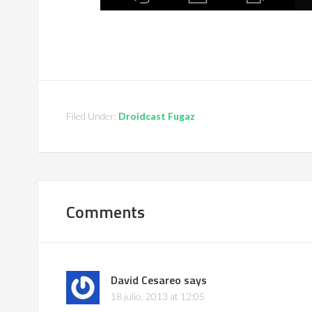
Filed Under:
Droidcast Fugaz
Comments
David Cesareo
says
18 julio, 2013 at 12:05