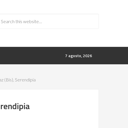
7 agosto, 2026
z (Bis), Serendipia
erendipia